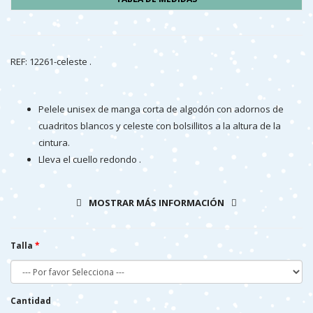
REF: 12261-celeste .
Pelele unisex de manga corta de algodón con adornos de
cuadritos blancos y celeste con bolsillitos a la altura de la
cintura.
Lleva el cuello redondo .
Los adornitos y figuritas son limones celestes sobre fondo
blanco
MOSTRAR MÁS INFORMACIÓN
Se abrocha por detrás con botones de corchete que facilitan
mucho su colocación.
Se puede usar tanto como prenda de diario como de piajama.
Talla
Cantidad