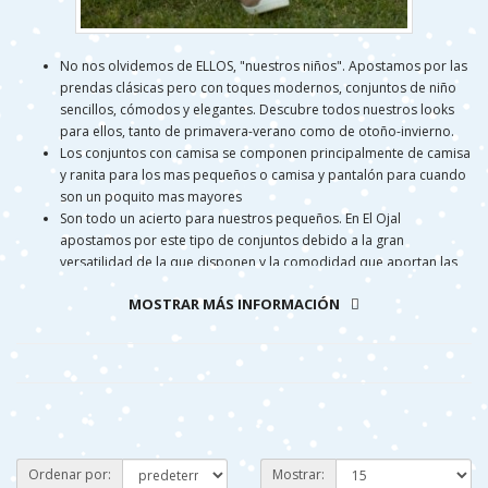
No nos olvidemos de ELLOS, "nuestros niños". Apostamos por las
prendas clásicas pero con toques modernos, conjuntos de niño
sencillos, cómodos y elegantes. Descubre todos nuestros looks
para ellos, tanto de primavera-verano como de otoño-invierno.
Los conjuntos con camisa se componen principalmente de camisa
y ranita para los mas pequeños o camisa y pantalón para cuando
son un poquito mas mayores
Son todo un acierto para nuestros pequeños. En El Ojal
apostamos por este tipo de conjuntos debido a la gran
versatilidad de la que disponen y la comodidad que aportan las
ranitas a nuestros bebés. Apostamos, también, por marcas
MOSTRAR MÁS INFORMACIÓN
españolas que cuidan de cada detalle para asegurar la calidad y
el confort. Algunas de las marcas que podrás encontrar son:
Yoedu, Martín Aranda y Pinocho, entre otras.
Ordenar por:
Mostrar: