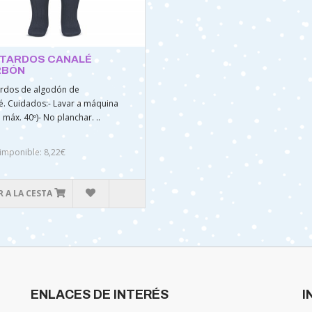
TARDOS CANALÉ
RBÓN
rdos de algodón de
é. Cuidados:- Lavar a máquina
 máx. 40º)- No planchar. ..
imponible: 8,22€
 A LA CESTA
ENLACES DE INTERÉS
I