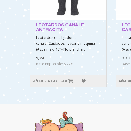
LEOTARDOS CANALÉ
LEO
ANTRACITA
CA
Leotardos de algodón de
Leota
canalé. Cuidados:- Lavar a máquina
canal
(Agua máx. 40º)- No planchar. ..
(Agua
9,95€
9,95€
Base imponible: 8,22€
Base 
AÑADIR A LA CESTA
AÑADIR