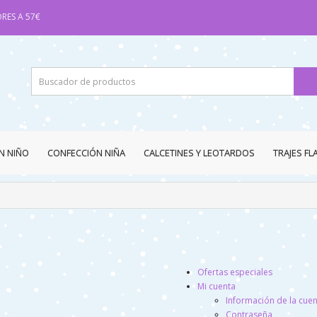
RES A 57€
N NIÑO
CONFECCIÓN NIÑA
CALCETINES Y LEOTARDOS
TRAJES F
Ofertas especiales
Mi cuenta
Información de la cue
Contraseña