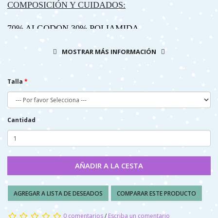
COMPOSICIÓN Y CUIDADOS:
70% ALGODON 30% POLIAMIDA
- LAVAR A MAQUINA, (AGUA 40º MAX)
MOSTRAR MÁS INFORMACIÓN
- NO PLANCHAR
- NO SECAR A MÁQUINA
Talla
Cantidad
AÑADIR A LA CESTA
AGREGAR A LISTA DE DESEADOS
COMPARAR ESTE PRODUCTO
0 comentarios
/
Escriba un comentario