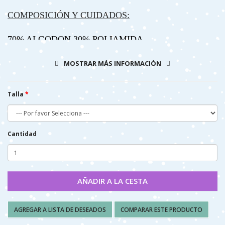
COMPOSICIÓN Y CUIDADOS:
70% ALGODON 30% POLIAMIDA
- LAVAR A MAQUINA, (AGUA 40º MAX)
MOSTRAR MÁS INFORMACIÓN
- NO PLANCHAR
- NO SECAR A MÁQUINA
Talla
REF:99_22091_000_303
Cantidad
AÑADIR A LA CESTA
AGREGAR A LISTA DE DESEADOS
COMPARAR ESTE PRODUCTO