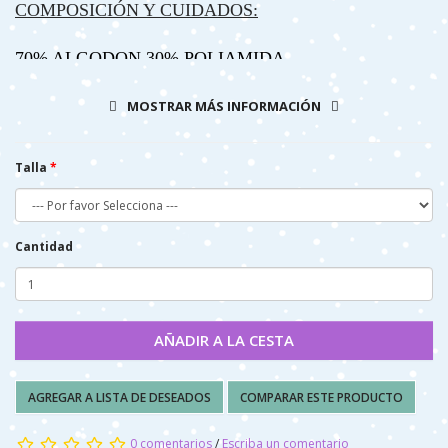
COMPOSICIÓN Y CUIDADOS:
70% ALGODON 30% POLIAMIDA
- LAVAR A MAQUINA, (AGUA 40º MAX)
MOSTRAR MÁS INFORMACIÓN
- NO PLANCHAR
- NO SECAR A MÁQUINA
Talla
REF:99_22091_000_303
Cantidad
AÑADIR A LA CESTA
AGREGAR A LISTA DE DESEADOS
COMPARAR ESTE PRODUCTO
0 comentarios
/
Escriba un comentario