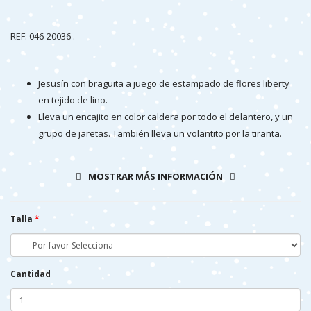
REF: 046-20036 .
Jesusín con braguita a juego de estampado de flores liberty
en tejido de lino.
Lleva un encajito en color caldera por todo el delantero, y un
grupo de jaretas. También lleva un volantito por la tiranta.
Este vestido al tener un estampado tan bonito y tan alegre es
ideal para cualquier evento, pero también al tener la braguita
MOSTRAR MÁS INFORMACIÓN
estampada se puede poner con un body camisa y tener al
mismo tiempo otro conjuntito mas informal.
Talla
Cantidad