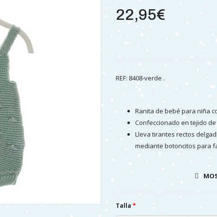
22,95€
REF: 8408-verde .
Ranita de bebé para niña co
Confeccionado en tejido de
Lleva tirantes rectos delga
mediante botoncitos para fa
Es un tejido muy suave y fr
Confeccionado en España.
MOS
Talla