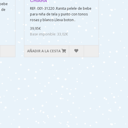
CHIARA
 bebe
REF: 001-31220 .Ranita pelele de bebe
o de
para niña de tela y punto con tonos
rosas y blanco.Lleva boton..
39,95€
Base imponible: 33,02€
AÑADIR A LA CESTA