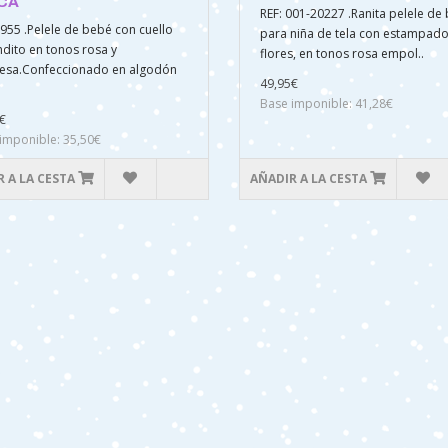
ICA
REF: 001-20227 .Ranita pelele de
0955 .Pelele de bebé con cuello
para niña de tela con estampad
dito en tonos rosa y
flores, en tonos rosa empol..
esa.Confeccionado en algodón
49,95€
Base imponible: 41,28€
€
imponible: 35,50€
 A LA CESTA
AÑADIR A LA CESTA