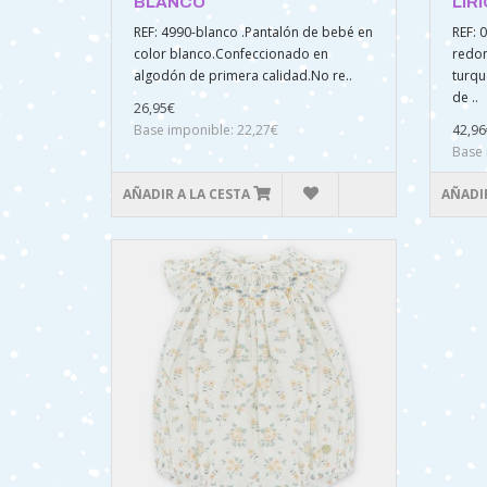
BLANCO
LÍR
REF: 4990-blanco .Pantalón de bebé en
REF: 
color blanco.Confeccionado en
redon
algodón de primera calidad.No re..
turqu
de ..
26,95€
Base imponible: 22,27€
42,96
Base 
AÑADIR A LA CESTA
AÑADIR