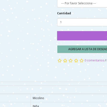
Cantidad
AGREGAR A LISTA DE DESE
0 comentarios
/
Micolino
Niña