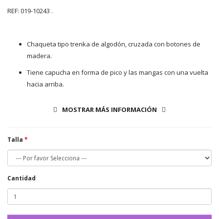
REF: 019-10243 .
Chaqueta tipo trenka de algodón, cruzada con botones de
madera.
Tiene capucha en forma de pico y las mangas con una vuelta
hacia arriba.
Lleva dos botones uno arriba y otro en el centro con un
MOSTRAR MÁS INFORMACIÓN
adorno, es cortita pero muy abrigada y perfecta cuando bajan
las temperaturas.
Talla
Se trata de una prenda unisex, que igual sirve para arreglado
como para más informal, por lo que es muy ponible y de fácil
combinación.
Cantidad
Su lana es muy abrigadita y cómoda.
Producto confeccionado enteramente en España