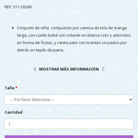
REF: 011-20249 .
Conjunto de niña compuesto por camisa de tela de manga
larga, con cuello bebé con volante en blanco roto y adornitos
en forma de frutas, y ranita peto con tirantes cruzados por
detrás en tejido de pana.
Conjunto confeccionado en algodón de primera calidad .
Los tirantes de la ranita se abrochan por delante y detrás con
MOSTRAR MÁS INFORMACIÓN
botoncitos de madera para facilitar su colocación.
Es un conjunto muy elegante que se ve perfecto para
cualquier ocasión muy cómodo y queda muy gracioso puesto.
Talla
Confeccionado y fabricado en España.
Cantidad