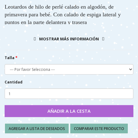
Leotardos de hilo de perlé calado en algodón, de
primavera para bebé. Con calado de espiga lateral y
puntos en la parte delantera y trasera
MOSTRAR MÁS INFORMACIÓN
Talla
COMPOSICIÓN Y CUIDADOS:
80% ALGODON 20% POLIAMIDA
Cantidad
- LAVAR A MAQUINA, (AGUA 40º MAX)
- NO PLANCHAR
- NO SECAR A MÁQUINA
AÑADIR A LA CESTA
AGREGAR A LISTA DE DESEADOS
COMPARAR ESTE PRODUCTO