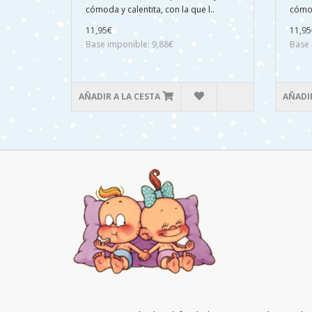
cómoda y calentita, con la que l..
cómod
11,95€
11,95
Base imponible: 9,88€
Base 
AÑADIR A LA CESTA
AÑADIR