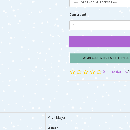
Cantidad
AGREGAR A LISTA DE DESE
0 comentarios
/
Pilar Moya
unisex