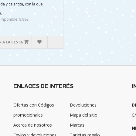
a y calentita, con la que..
€
imponible: 9,88€
 A LA CESTA
ENLACES DE INTERÉS
I
Ofertas con Códigos
Devoluciones
D
promocionales
Mapa del sitio
C/
Acerca de nosotros
Marcas
N
Envíos y devoluciones
Tarjetas regalo