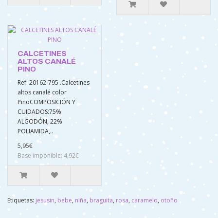
CALCETINES
ALTOS CANALÉ
PINO
Ref: 20162-795 .Calcetines
altos canalé color
PinoCOMPOSICIÓN Y
CUIDADOS:75%
ALGODÓN, 22%
POLIAMIDA,..
5,95€
Base imponible: 4,92€
Etiquetas:
jesusin
,
bebe
,
niña
,
braguita
,
rosa
,
caramelo
,
otoño