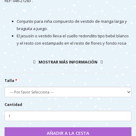
REF: 046-21283 .
Conjunto para niña compuesto de vestido de manga larga y
braguita a juego.
El jesusín o vestido lleva el cuello redondito tipo bebé blanco
y el resto con estampado en el resto de flores y fondo rosa
caramelo.
Confeccionado en tejido suave de algodón.
MOSTRAR MÁS INFORMACIÓN
Este tipo de prenda es muy versátil debido a las dos piezas y
la fácil combinación con otras prendas por separado.
Es una prenda abrigadita para el otoño o invierno.
Talla
Prenda confeccionada enteramente en España.
Cantidad
AÑADIR A LA CESTA