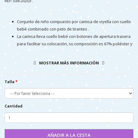
REF: 038-20203 .
Conjunto de niño compuesto por camisa de viyella con cuello
bebé combinado con peto de tirantes .
La camisa lleva cuello bebé con botones de apertura trasera
para facilitar su colocación, su composición es 67% poliéster y
33% algodón.
El peto bombacho es de algodón 100% con tirantes
MOSTRAR MÁS INFORMACIÓN
abotonados por delante y cruzados por detrás, además lleva
un bolsillito trasero a modo de adorno.
El peto es de microtela estampada de cuadritos, muy suave al
Talla
tacto.
Se trata de un conjunto de niño sencillo y simpático, muy
combinable con todo.
Cantidad
AÑADIR A LA CESTA