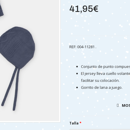
41,95€
REF:
004-11281 .
Conjunto de punto compuesto
El jersey lleva cuello vola
facilitar su colocación.
Gorrito de lana a juego.
Se trata de un conjunto muy
combinar las 3 piezas por 
MOS
Conjunto confeccionado en
Talla