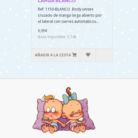
LARGA BLANCO
Ref: 1150-BLANCO .Body unisex
cruzado de manga larga abierto por
el lateral con cierres automáticos...
6,95€
Base imponible: 5,74€
AÑADIR A LA CESTA