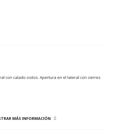
l con calado ositos. Apertura en el lateral con cierres
TRAR MÁS INFORMACIÓN
fría (30 ° max)