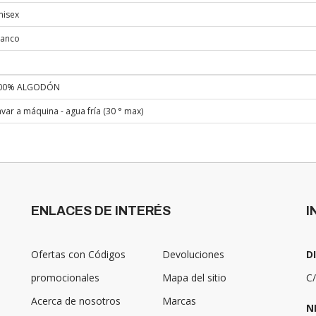
nisex
lanco
00% ALGODÓN
avar a máquina - agua fría (30 ° max)
ENLACES DE INTERÉS
I
Ofertas con Códigos
Devoluciones
D
promocionales
Mapa del sitio
C/
Acerca de nosotros
Marcas
N