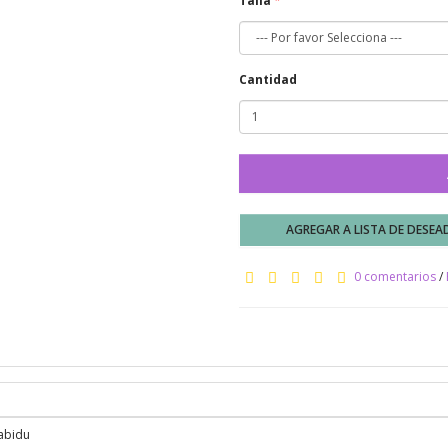
Talla
Cantidad
AGREGAR A LISTA DE DESE
0 comentarios
/
abidu