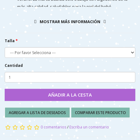
más alta calidad, saludables para la piel del bebé,
proporcionando libertad de movimiento y suavidad.
MOSTRAR MÁS INFORMACIÓN
COMPOSICIÓN: 100% ALGODÓN
Talla
CUIDADOS: Lavar a máquina - agua fría (30 ° max)
Cantidad
AÑADIR A LA CESTA
AGREGAR A LISTA DE DESEADOS
COMPARAR ESTE PRODUCTO
0 comentarios
/
Escriba un comentario