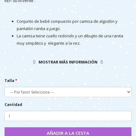
REF: 0016-verde .
Conjunto de bebé compuesto por camisa de algodón y
pantalón ranita a juego.
La camisa tiene cuello redondo y un dibujito de una ranita
muy simpático y elegante a la vez.
La ranita es de tejido vichy de cuadritos verde.
La camisa esta confeccionada en algodón 100% y el pantalón
MOSTRAR MÁS INFORMACIÓN
en tejido poliester de primera calidad.
Es un conjunto sencillo y fresquito, muy ponible en cualquier
ocasión.
Talla
Fabricado en España
Cantidad
AÑADIR A LA CESTA