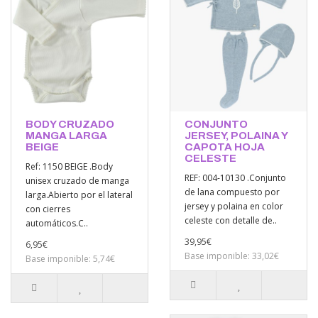
BODY CRUZADO
CONJUNTO
MANGA LARGA
JERSEY, POLAINA Y
BEIGE
CAPOTA HOJA
CELESTE
Ref: 1150 BEIGE .Body
REF: 004-10130 .Conjunto
unisex cruzado de manga
de lana compuesto por
larga.Abierto por el lateral
jersey y polaina en color
con cierres
celeste con detalle de..
automáticos.C..
39,95€
6,95€
Base imponible: 33,02€
Base imponible: 5,74€