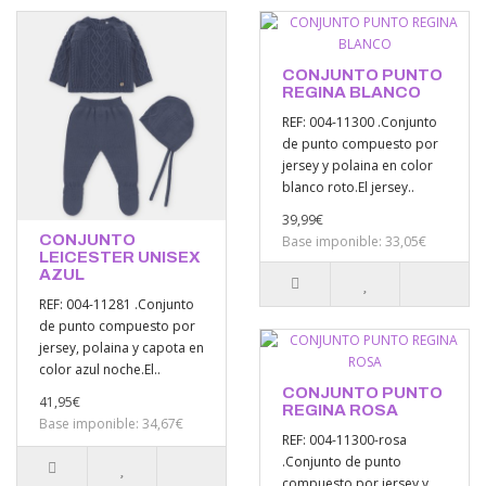
CONJUNTO PUNTO
REGINA BLANCO
REF: 004-11300 .Conjunto
de punto compuesto por
jersey y polaina en color
blanco roto.El jersey..
39,99€
CONJUNTO
Base imponible: 33,05€
LEICESTER UNISEX
AZUL
REF: 004-11281 .Conjunto
de punto compuesto por
jersey, polaina y capota en
color azul noche.El..
CONJUNTO PUNTO
41,95€
REGINA ROSA
Base imponible: 34,67€
REF: 004-11300-rosa
.Conjunto de punto
compuesto por jersey y