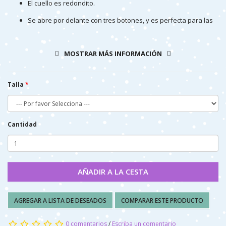
El cuello es redondito.
Se abre por delante con tres botones, y es perfecta para las
primeras fechas de otoño.
Confeccionada en tejido acrílico muy suave y abrigada
MOSTRAR MÁS INFORMACIÓN
especial para bebés.
Producto confeccionado enteramente en España
Talla
Cantidad
AÑADIR A LA CESTA
AGREGAR A LISTA DE DESEADOS
COMPARAR ESTE PRODUCTO
0 comentarios
/
Escriba un comentario