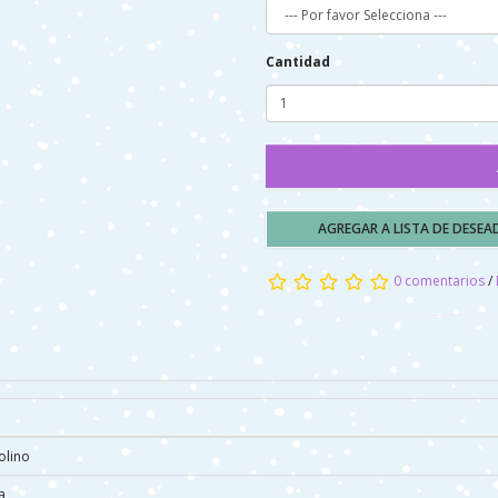
Cantidad
AGREGAR A LISTA DE DESE
0 comentarios
/
olino
a