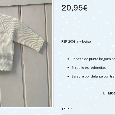
20,95€
REF: 2003-inv-beige .
Rebeca de punto larguita p
El cuello es redondito.
Se abre por delante con tre
otoño.
Confeccionada en tejido ac
MOS
Producto confeccionado e
Talla