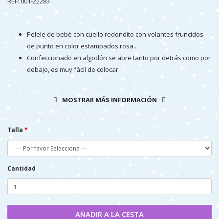
REF: 001-22283 .
Pelele de bebé con cuello redondito con volantes fruncidos
de punto en color estampados rosa .
Confeccionado en algodón se abre tanto por detrás como por
debajo, es muy fácil de colocar.
Lleva un estampado en tonos rosa palo sobre fondo blanco.
Muy ponible en otoño e invierno al ser de manga larga.
MOSTRAR MÁS INFORMACIÓN
Prenda fabricada enteramente en España .
Talla
Cantidad
AÑADIR A LA CESTA