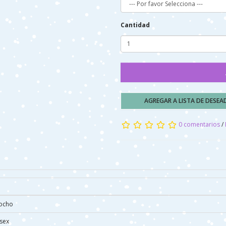
Cantidad
AGREGAR A LISTA DE DESE
0 comentarios
/
ocho
sex