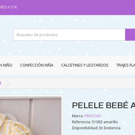
RES A 57€
N NIÑO
CONFECCIÓN NIÑA
CALCETINES Y LEOTARDOS
TRAJES F
S
PELELE BEBÉ 
Marca:
PINOCHO
Referencia: 51092-amarillo
Disponibilidad:
En Existencia