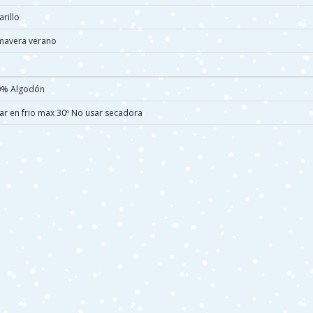
rillo
mavera verano
0% Algodón
ar en frio max 30º No usar secadora