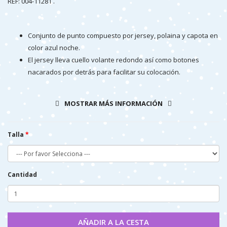
REF:
004-11281 .
Conjunto de punto compuesto por jersey, polaina y capota en
color azul noche.
El jersey lleva cuello volante redondo así como botones
nacarados por detrás para facilitar su colocación.
Gorrito de lana a juego.
Se trata de un conjunto muy versátil debido a las diversas
MOSTRAR MÁS INFORMACIÓN
opciones que tiene para combinar las 3 piezas por separado.
Conjunto confeccionado en España.
Talla
Cantidad
AÑADIR A LA CESTA