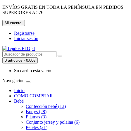
ENVÍOS GRATIS EN TODA LA PENÍNSULA EN PEDIDOS
SUPERIORES A 57€
Mi cuenta
Registrarse
Iniciar sesión
0 artículos - 0,00€
Su carrito está vacío!
Navegación
Inicio
CÓMO COMPRAR
Bebé
Confección bebé (13)
Bodys (28)
Pijamas (3)
Conjunto jersey y polaina (6)
Peleles (21)