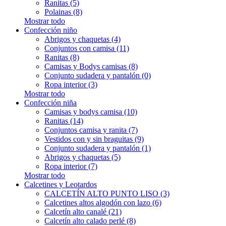
Ranitas (5)
Polainas (8)
Mostrar todo
Confección niño
Abrigos y chaquetas (4)
Conjuntos con camisa (11)
Ranitas (8)
Camisas y Bodys camisas (8)
Conjunto sudadera y pantalón (0)
Ropa interior (3)
Mostrar todo
Confección niña
Camisas y bodys camisa (10)
Ranitas (14)
Conjuntos camisa y ranita (7)
Vestidos con y sin braguitas (9)
Conjunto sudadera y pantalón (1)
Abrigos y chaquetas (5)
Ropa interior (7)
Mostrar todo
Calcetines y Leotardos
CALCETÍN ALTO PUNTO LISO (3)
Calcetines altos algodón con lazo (6)
Calcetín alto canalé (21)
Calcetín alto calado perlé (8)